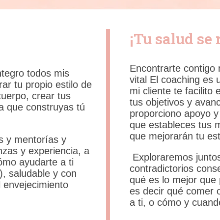
¡Tu salud se r
Encontrarte contigo
tegro todos mis
vital El coaching es
r tu propio estilo de
mi cliente te facilito
uerpo, crear tus
tus objetivos y ava
a que construyas tú
proporciono apoyo y
que estableces tus 
que mejorarán tu esta
s y mentorías y
zas y experiencia, a
Exploraremos juntos
ómo ayudarte a ti
contradictorios cons
), saludable y con
qué es lo mejor que 
l envejecimiento
es decir qué comer 
a ti, o cómo y cuand