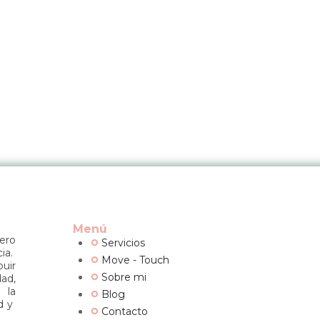
Menú
dero
Servicios
ia.
Move - Touch
buir
Sobre mi
dad,
 la
Blog
ud y
Contacto