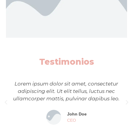
Testimonios
orem ipsum dolor sit amet, consectetur
Lorem
adipiscing elit. Ut elit tellus, luctus nec
adip
lamcorper mattis, pulvinar dapibus leo.
ullam
John Doe
CEO