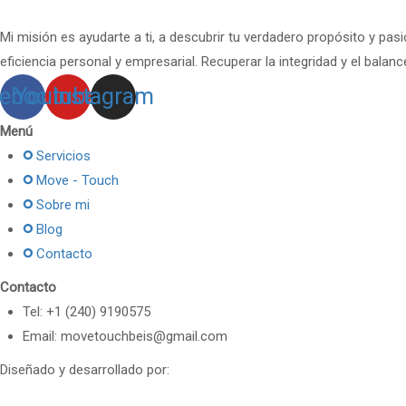
Mi misión es ayudarte a ti, a descubrir tu verdadero propósito y pas
eficiencia personal y empresarial. Recuperar la integridad y el balanc
ebook
Youtube
Instagram
Menú
Servicios
Move - Touch
Sobre mi
Blog
Contacto
Contacto
Tel: +1 (240) 9190575
Email:
movetouchbeis@gmail.com
Diseñado y desarrollado por: