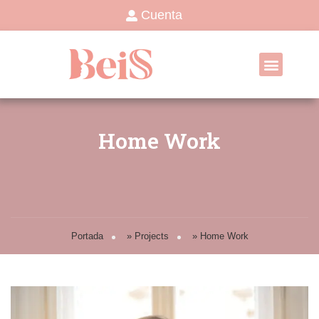
Cuenta
Home Work
Portada
»
Projects
»
Home Work