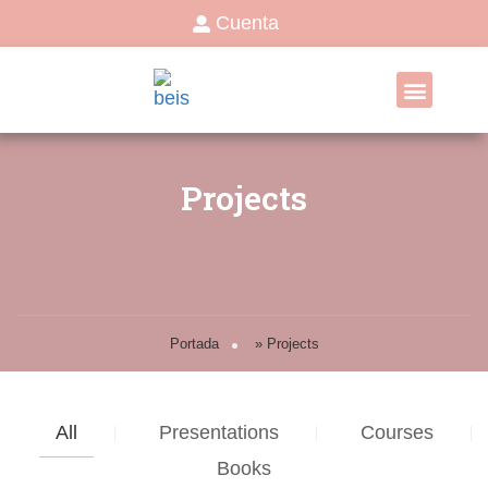
Cuenta
Move – Touch
Projects
Portada
»
Projects
All
Presentations
Courses
Books